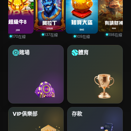
輸也能回本？運彩玩家偷偷在領這個
投完就回饋，不論輸贏都能領錢。 每筆投注最高3%，直接進帳
超爽快。 你只在意贏，但老玩家早就賺回饋了。
優塔新手限定狂送100%紅利，你還不衝？
只要你是新註冊，新人首存直接翻倍。 不必抽、不用等，儲多
少送多少。 第一筆就賺到，才是真的贏家起手式。
排行榜前十都在領錢，先搶先贏 !
電子榜單天天開獎，前十名天天爽爽領。 不論玩哪台，只要上
榜就有錢拿。 低調玩家都偷報名，你再不衝就沒位了。
連贏不稀奇，贏還能再送6888
串關連贏送上送，多贏一局多一重獎。 最高直接加碼6888，贏
起來就像開掛。 平常贏很爽，現在是爽上加倍。
內容目錄