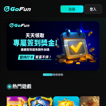
首頁
科技
網路科技
行銷
數位行銷
實用生活
消費指南
限時開啟！稀有道具免
點我免費領
費送
每天都有新驚喜，稀有道具上線就
送，搶先一步就是贏！
厲害廣告聯播網 | 贊助
博客與網站的區別是什麼？
作者: 數位行銷探險家
a year ago