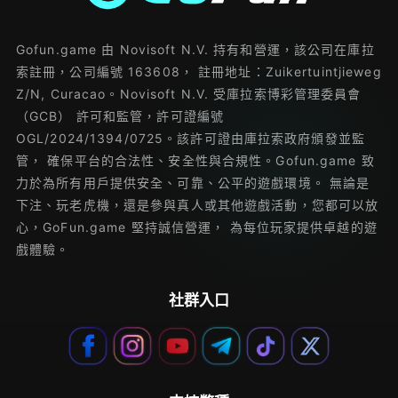
Disco Diffusion的神奇魅力
優塔娛樂城：科技如何徹底改變娛樂體驗
優塔娛樂城中的AI技術：開啟娛樂新時代
娛樂大逆襲：優塔娛樂城在AI大當機之後的挑
戰與機會
Fokker 的故事不僅僅是二戰戰機的輝煌，更是一部航
空創新的傳奇。本文深入探討安東尼·福克這位航空先
驅的設計哲學，從早期機翼的突破性設計、同步齒輪
的發明，到全金屬結構的應用，揭示了他如何以全面
的創新思維推動航空技術的發展。無論您是航空愛好
者、工程師，或是對歷史感興趣的讀者，都能在這篇
文章中找到啟發。了解 Fokker 如何超越時代，以實用
性與創新的完美結合，為現代航空奠定堅實基礎。
Fokker 的設計理念：超越時代的航