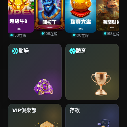
串關連贏送上送，多贏一局多一重獎。 最高直接加碼6888，贏
起來就像開掛。 平常贏很爽，現在是爽上加倍。
優塔新手限定狂送100%紅利，你還不衝？
只要你是新註冊，新人首存直接翻倍。 不必抽、不用等，儲多
少送多少。 第一筆就賺到，才是真的贏家起手式。
排行榜前十都在領錢，先搶先贏 !
電子榜單天天開獎，前十名天天爽爽領。 不論玩哪台，只要上
榜就有錢拿。 低調玩家都偷報名，你再不衝就沒位了。
輸也能回本？運彩玩家偷偷在領這個
投完就回饋，不論輸贏都能領錢。 每筆投注最高3%，直接進帳
超爽快。 你只在意贏，但老玩家早就賺回饋了。
內容目錄
Fokker 的設計理念：超越時代的航空先驅
早期探索與機翼的突破