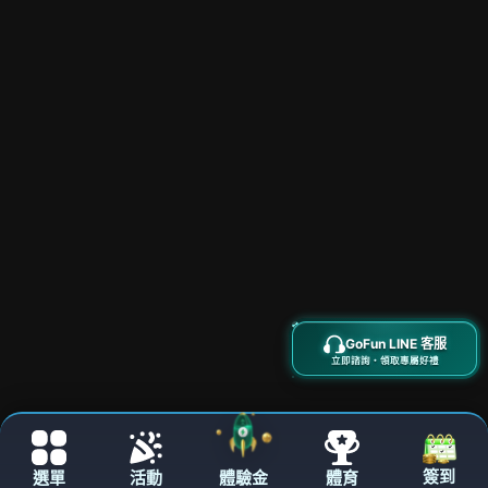
底爆金不是夢！
厲害廣告聯播網 | 贊助
優塔娛樂城：AI智能娛樂的新時代！發掘
Disco Diffusion的神奇魅力
本文介紹了金鈦城娛樂城如何利用AI智能技術提升娛
樂體驗，並探討Disco Diffusion在遊戲中的應用與未
來展望。探索AI為娛樂行業帶來的創新變革，體驗全
新的遊戲互動方式！
2 years ago
緊急！紅利限時加碼倒數
手刀快搶
中
倒數計時！AT99紅利加碼活動快結束
立即進駐
優惠豪禮
專屬客服
快速交易
個人中心
了，再不儲值就沒了！