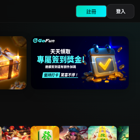
值最高可領
優塔娛樂城新聞網 儲值就送最高 1,000
獎勵金
更多推薦文章
試試
 | 贊助