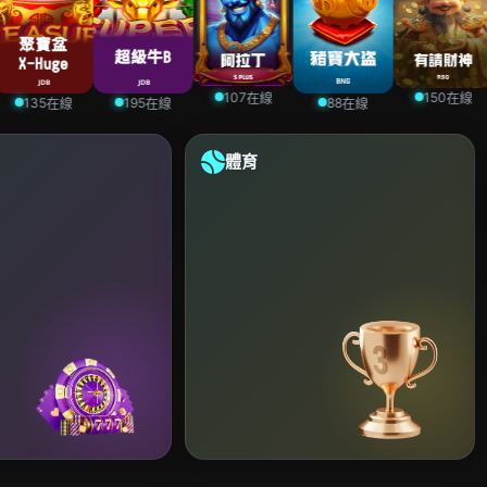
要上榜就有錢拿。 低調玩家都偷報名，你再不衝就沒位了。
接進帳超爽快。 你只在意贏，但老玩家早就賺回饋了。
？
儲多少送多少。 第一筆就賺到，才是真的贏家起手式。
8，贏起來就像開掛。 平常贏很爽，現在是爽上加倍。
麼選？