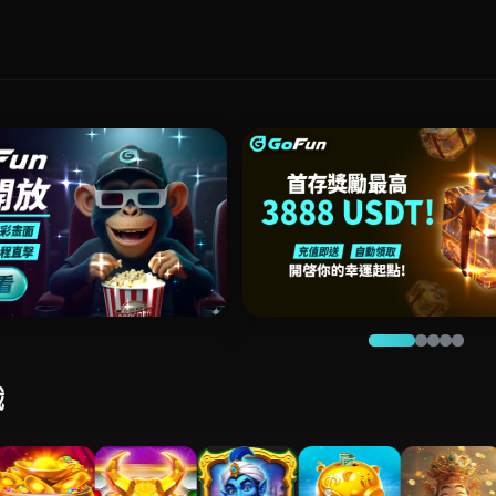
塔娛樂城新聞網 體育串關加碼
優塔娛樂城新聞網 USDT儲
6888
6,888
馬上
厲害廣告聯播網
與其他工具比較