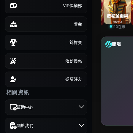
作者: 數位偵查員
排行榜前十都在領錢，先搶先贏 !
電子榜單天天開獎，前十名天天爽爽領。 不論玩哪台，只
輸也能回本？運彩玩家偷偷在領這個
投完就回饋，不論輸贏都能領錢。 每筆投注最高3%，直
優塔新手限定狂送100%紅利，你還不衝
只要你是新註冊，新人首存直接翻倍。 不必抽、不用等，
連贏不稀奇，贏還能再送6888
串關連贏送上送，多贏一局多一重獎。 最高直接加碼688
內容目錄
Ahrefs AI Detector 與其他工具比較：你該怎
常見問題