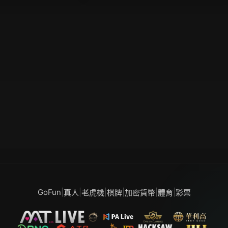
虛擬娛樂的無限可能
全新結合！
Diffusion的神奇魅力
挑戰與機會
Ahrefs AI Detector 與 Originality.ai、GPTZer