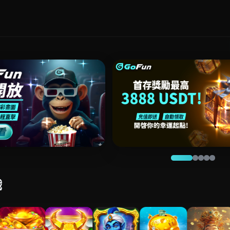
塔娛樂城新聞網 體育串關加碼
優塔娛樂城新聞網 USDT儲
6888
6,888
立即
厲害廣告聯播網
ank上作弊？