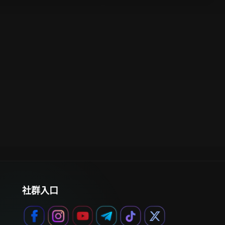
健康
+
实用生活
+
消費者警示
+
消费者警示
+
設計
+
時尚
+
網路
+
體育
+
旅遊
+
政治
+
投資
+
經濟
+
數位行銷
+