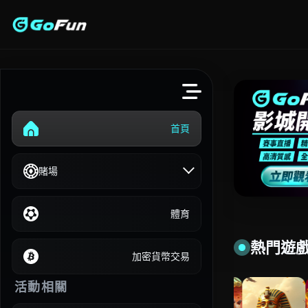
優塔娛樂城新聞網 娛樂城熱門遊戲
優
介紹
首頁
科技
程式設計
教育
技能學習
開局加持100%紅利即刻入場
帳號暴增搶先領福利名額有限快來衝
為什麼有人會在HackerR